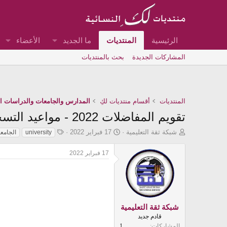
الرئيسية
المنتديات
ما الجديد
الأعضاء
المشاركات الجديدة
بحث بالمنتديات
المنتديات
أقسام منتديات لكِ
المدارس والجامعات والدراسات الع
تقويم المفاضلات 2022 - مواعيد التسجيل على الجامعات التركية | شبكة ثقة
ب
ت
ا
شبكة ثقة التعليمية
17 فبراير 2022
university
الجامعا
ا
ا
ل
د
ر
و
17 فبراير 2022
ئ
ي
س
ا
خ
و
ل
ا
م
م
ل
و
ب
ض
د
شبكة ثقة التعليمية
و
ء
قادم جديد
ع
المشاركات
1