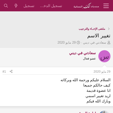
تسجيل الدخول
تسجيل
ملتقى الإخــاء والترحيب
تغيير الاسم
ب
ت
سعادتي في ديني
29 مايو 2020
ا
ا
د
ر
سعادتي في ديني
س
ئ
ي
عضو فعال
ا
خ
ل
ا
م
ل
29 مايو 2020
#1
و
ب
ض
د
السلام عليكم ورحمة الله وبركاته
و
ء
كيف حالكم جميعا
ع
انا عضوة قديمة
اريد تغيير اسمي
وبارك الله فيكم