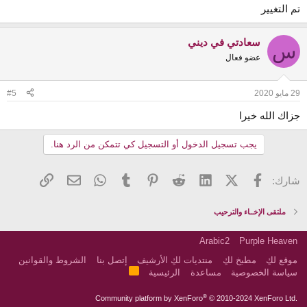
تم التغيير
سعادتي في ديني
س
عضو فعال
29 مايو 2020
#5
جزاك الله خيرا
يجب تسجيل الدخول أو التسجيل كي تتمكن من الرد هنا.
فيسبوك
X (Twitter)
LinkedIn
Reddit
Pinterest
Tumblr
WhatsApp
الرابط
البريد الإلكتروني
شارك:
ملتقى الإخــاء والترحيب
Arabic2
Purple Heaven
موقع لكِ
مطبخ لكِ
منتديات لكِ الأرشيف
إتصل بنا
الشروط والقوانين
R
سياسة الخصوصية
مساعدة
الرئيسية
S
S
®
Community platform by XenForo
© 2010-2024 XenForo Ltd.