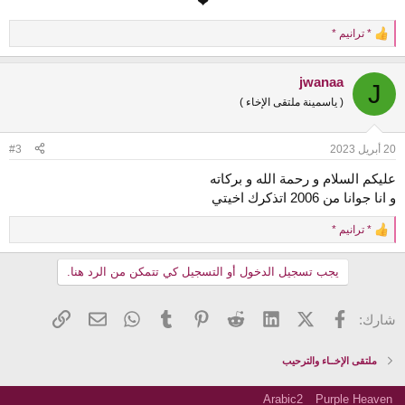
❤
* ترانيم *
R
e
a
jwanaa
c
J
t
( ياسمينة ملتقى الإخاء )
i
o
n
20 أبريل 2023
#3
s
:
عليكم السلام و رحمة الله و بركاته
و انا جوانا من 2006 اتذكرك اخيتي
* ترانيم *
R
e
a
يجب تسجيل الدخول أو التسجيل كي تتمكن من الرد هنا.
c
t
i
فيسبوك
X (Twitter)
LinkedIn
Reddit
Pinterest
Tumblr
WhatsApp
الرابط
البريد الإلكتروني
شارك:
o
n
s
ملتقى الإخــاء والترحيب
:
Arabic2
Purple Heaven