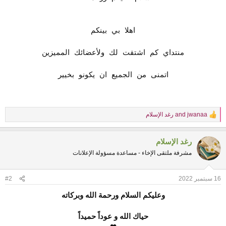
اهلا بي بينكم
منتداي كم اشتقت لك ولأعضائك المميزين
اتمنى من الجميع ان يكونو بخيير
jwanaa
and
رغد الإسلام
R
e
a
رغد الإسلام
c
t
مشرفة ملتقى الإخاء - مساعدة مسؤولة الإعلانات
i
o
n
16 سبتمبر 2022
#2
s
:
وعليكم السلام ورحمة الله وبركاته
حياك الله و عوداً حميداً