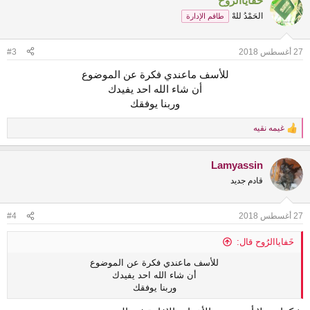
خَفاياالرُوح
الحَمْدُ للهْ
طاقم الإدارة
27 أغسطس 2018
#3
للأسف ماعندي فكرة عن الموضوع
أن شاء الله احد يفيدك
وربنا يوفقك​
غيمه نقيه
R
e
a
Lamyassin
c
t
قادم جديد
i
o
n
27 أغسطس 2018
#4
s
:
خَفاياالرُوح قال:
للأسف ماعندي فكرة عن الموضوع
أن شاء الله احد يفيدك
وربنا يوفقك​