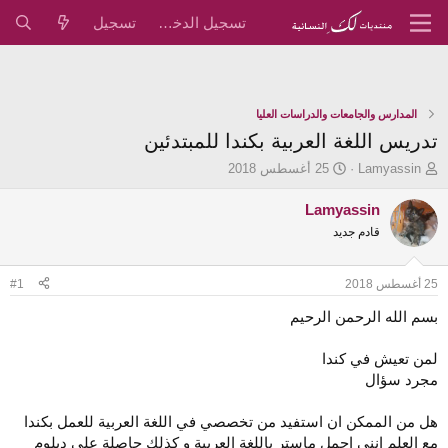
تسجيل الدخول
تسجيل
المدارس والجامعات والدراسات العليا
تدريس اللغة العربية بكندا للمبتدئين
ب
ت
Lamyassin
25 أغسطس 2018
ا
ا
د
ر
Lamyassin
ئ
ي
قادم جديد
ا
خ
ل
ا
م
ل
25 أغسطس 2018
#1
و
ب
ض
د
بسم الله الرحمن الرحيم
و
ء
ع
لمن تعيش في كندا
مجرد سؤال
هل من الممكن ان استفيد من تخصصي في اللغة العربية للعمل بكندا
مع العلم انني احمل ماستر باللغة العربية و كذلك حاصلة على دبلوم