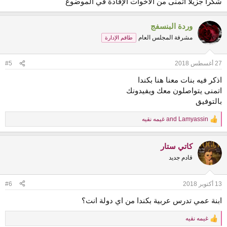
شكرا جزيلا أتمنى من الأخوات الإفادة في الموضوع
وردة البنسفج
مشرفة المجلس العام
طاقم الإدارة
27 أغسطس 2018
#5
اذكر فيه بنات معنا هنا بكندا
اتمنى يتواصلون معك ويفيدونك
بالتوفيق
Lamyassin
and
غيمه نقيه
R
e
a
كاتي ستار
c
t
قادم جديد
i
o
n
13 أكتوبر 2018
#6
s
:
ابنة عمي تدرس عربية بكندا من اي دولة انت؟
غيمه نقيه
R