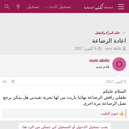
تسجيل الدخول
تسجيل
عالم المرأة والطفل
اعادة الرضاعة
ب
ت
oum abdo
5 أكتوبر 2017
ا
ا
د
ر
oum abdo
O
ئ
ي
قادم جديد
ا
خ
ل
ا
م
ل
5 أكتوبر 2017
#1
و
ب
ض
د
السلام عليكم
و
ء
طفلي رافض الرضاعة نهائيا ياريت من لها تجربة تفيدني هل يمكن يرجع
ع
تقبل الرضاعة مرة اخرى
عيون الطيب
R
e
a
يجب تسجيل الدخول أو التسجيل كي تتمكن من الرد هنا.