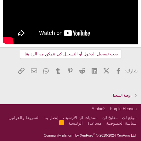
يجب تسجيل الدخول أو التسجيل كي تتمكن من الرد هنا.
فيسبوك
X (Twitter)
LinkedIn
Reddit
Pinterest
Tumblr
WhatsApp
الرابط
البريد الإلكتروني
شارك:
روضة السعداء
Arabic2
Purple Heaven
موقع لكِ
مطبخ لكِ
منتديات لكِ الأرشيف
إتصل بنا
الشروط والقوانين
R
سياسة الخصوصية
مساعدة
الرئيسية
S
S
®
Community platform by XenForo
© 2010-2024 XenForo Ltd.