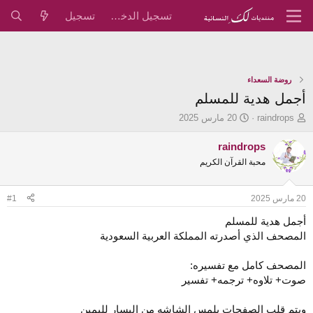
تسجيل الدخول
تسجيل
روضة السعداء
أجمل هدية للمسلم
ب
ت
raindrops
20 مارس 2025
ا
ا
د
ر
raindrops
ئ
ي
محبة القرآن الكريم
ا
خ
ل
ا
م
ل
20 مارس 2025
#1
و
ب
ض
د
أجمل هدية للمسلم
و
ء
المصحف الذي أصدرته المملكة العربية السعودية
ع