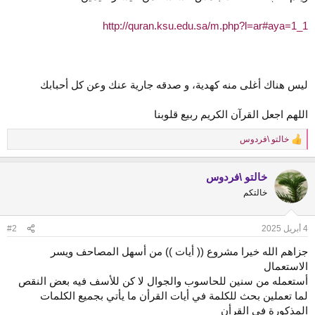
http://quran.ksu.edu.sa/m.php?l=ar#aya=1_1
اللهم اجعل القرآن الكريم ربيع قلوبنا
خالتو \فردوس
R
e
a
خالتو \فردوس
c
t
خالتكم
i
o
n
4 أبريل 2025
#2
s
:
جزاهم الله خيرا مشروع (( أيات )) من أسهل المصاحف ويسر
الاستعمال
أستعمله من سنين للحاسوب والجوال لا كن للأسف فيه بعض النقص
لما تعملين بحث للكلمة في أيات القرأن ما يأتي بجميع الكلمات
المذكورة في القرأن