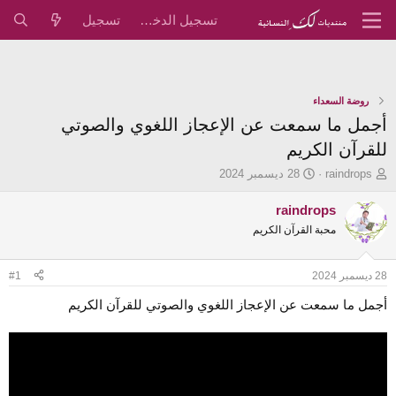
تسجيل الدخول
تسجيل
روضة السعداء
أجمل ما سمعت عن الإعجاز اللغوي والصوتي
للقرآن الكريم
ب
ت
raindrops
28 ديسمبر 2024
ا
ا
د
ر
raindrops
ئ
ي
محبة القرآن الكريم
ا
خ
ل
ا
م
ل
28 ديسمبر 2024
#1
و
ب
ض
د
أجمل ما سمعت عن الإعجاز اللغوي والصوتي للقرآن الكريم
و
ء
ع