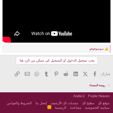
سوسوفوفو
R
e
a
يجب تسجيل الدخول أو التسجيل كي تتمكن من الرد هنا.
c
t
i
فيسبوك
X (Twitter)
LinkedIn
Reddit
Pinterest
Tumblr
WhatsApp
الرابط
البريد الإلكتروني
شارك:
o
n
s
روضة السعداء
:
Arabic2
Purple Heaven
موقع لكِ
مطبخ لكِ
منتديات لكِ الأرشيف
إتصل بنا
الشروط والقوانين
R
سياسة الخصوصية
مساعدة
الرئيسية
S