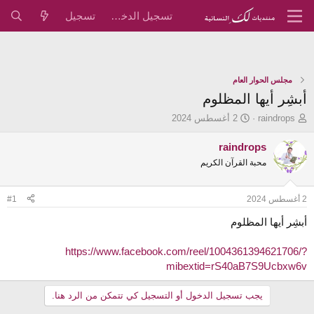
تسجيل الدخول
تسجيل
مجلس الحوار العام
أبشِر أيها المظلوم
ب
ت
raindrops
2 أغسطس 2024
ا
ا
د
ر
raindrops
ئ
ي
محبة القرآن الكريم
ا
خ
ل
ا
م
ل
2 أغسطس 2024
#1
و
ب
ض
د
أبشِر أيها المظلوم
و
ء
ع
https://www.facebook.com/reel/1004361394621706/?
mibextid=rS40aB7S9Ucbxw6v
يجب تسجيل الدخول أو التسجيل كي تتمكن من الرد هنا.