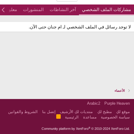
مشاركات الملف الشخصي
آخر النشاطات
المنشورات
معلومات
لا توجد رسائل في الملف الشخصي لـ ام جنان حتى الآن.
الأعضاء
Arabic2
Purple Heaven
موقع لكِ
مطبخ لكِ
منتديات لكِ الأرشيف
إتصل بنا
الشروط والقوانين
R
سياسة الخصوصية
مساعدة
الرئيسية
S
S
®
Community platform by XenForo
© 2010-2024 XenForo Ltd.