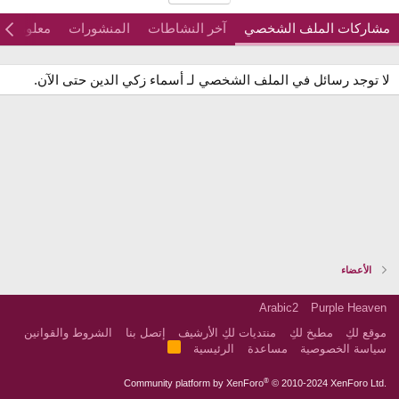
مشاركات الملف الشخصي
آخر النشاطات
المنشورات
معلومات
لا توجد رسائل في الملف الشخصي لـ أسماء زكي الدين حتى الآن.
الأعضاء
Arabic2
Purple Heaven
موقع لكِ
مطبخ لكِ
منتديات لكِ الأرشيف
إتصل بنا
الشروط والقوانين
R
سياسة الخصوصية
مساعدة
الرئيسية
S
S
®
Community platform by XenForo
© 2010-2024 XenForo Ltd.